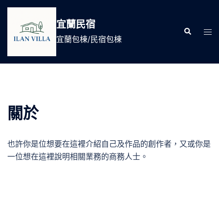
跳
至
宜蘭民宿
Search
主
Tog
宜蘭包棟/民宿包棟
要
men
內
容
關於
也許你是位想要在這裡介紹自己及作品的創作者，又或你是
一位想在這裡說明相關業務的商務人士。