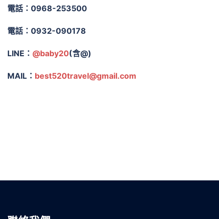
電話：0968-253500
電話：0932-090178
LINE：
@baby20
(含@)
MAIL：
best520travel@gmail.com