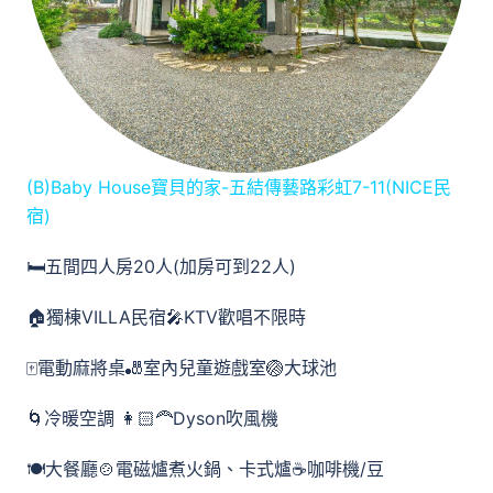
(B)Baby House寶貝的家-五結傳藝路彩虹7-11(NICE民
宿)
🛏️五間四人房20人(加房可到22人)
🏠獨棟VILLA民宿🎤KTV歡唱不限時
🀄️電動麻將桌🎳室內兒童遊戲室🏐大球池
🌀冷暖空調 👩🏻‍🦰Dyson吹風機
🍽️大餐廳🍲電磁爐煮火鍋、卡式爐☕️咖啡機/豆