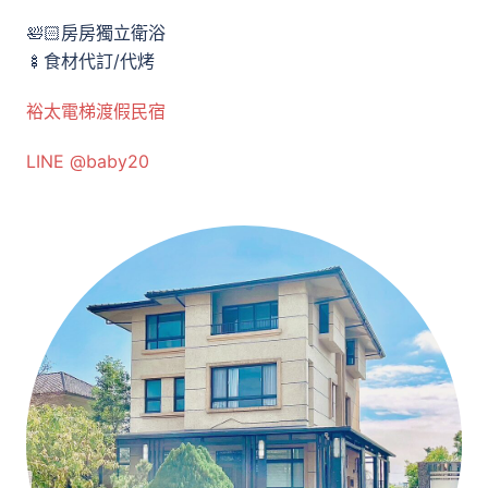
🛀🏻房房獨立衛浴
🍢食材代訂/代烤
裕太電梯渡假民宿
LINE @baby20