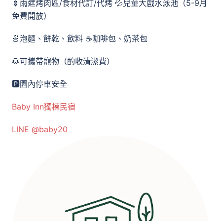
🍢雨遮烤肉區/食材代訂/代烤 💦兒童大戲水泳池（5-9月
免費開放）
🍜泡麵、餅乾、飲料 ☕️咖啡包、奶茶包
🐶可攜帶寵物（酌收清潔費）
🅿️園內停車安全
Baby Inn獨棟民宿
LINE @baby20