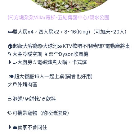
(F)方塊朶朶Villa/電梯-五結傳藝中心/親水公園
🛏️雙人房x4，四人房x2，8~16(King)（可加床~20人）
🏠超級大客廳🏐大球池🎤KTV歡唱不限時間🀄️電動麻將桌
🌀大金冷暖空調 👩🏻‍🦰Dyson吹風機
👩‍🍳大廚房🍲電磁爐煮火鍋、卡式爐
🍽️超大餐廳16人一起上桌(開會也好用)
🍖戶外烤肉區
🍜泡麵/🍪餅乾/🥤飲料
🐶可攜帶寵物（酌收清潔費）
👩‍💼管家不會同住