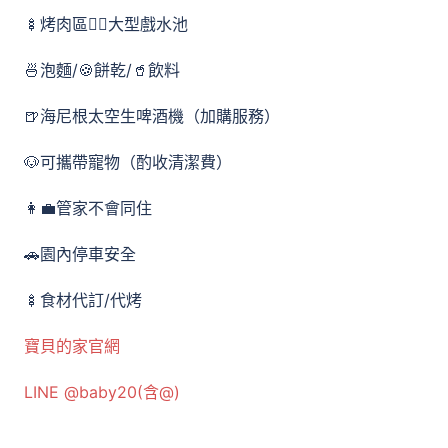
🍢烤肉區🏊‍♂️大型戲水池
🍜泡麵/🍪餅乾/🥤飲料
🍺海尼根太空生啤酒機（加購服務）
🐶可攜帶寵物（酌收清潔費）
👩‍💼管家不會同住
🚗園內停車安全
🍢食材代訂/代烤
寶貝的家官網
LINE @baby20(含@)