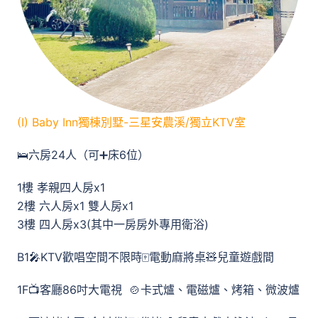
(I) Baby Inn獨棟別墅-三星安農溪/獨立KTV室
🛌六房24人（可➕床6位）
1樓 孝親四人房x1
2樓 六人房x1 雙人房x1
3樓 四人房x3(其中一房房外專用衛浴)
B1🎤KTV歡唱空間不限時🀄️電動麻將桌🧸兒童遊戲間
1F📺客廳86吋大電視 🍲卡式爐、電磁爐、烤箱、微波爐