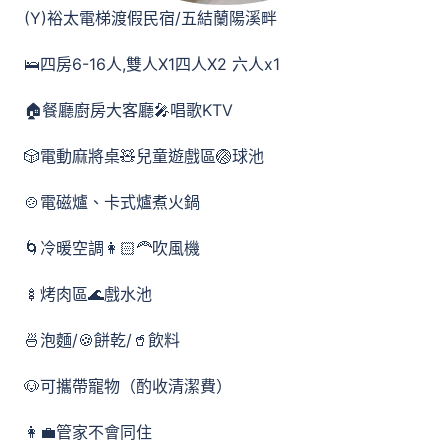
(Y)裕太電梯渡假民宿/五結蘭陽溪畔
🛌四房6-16人,雙人X1四人X2 六人x1
🏠餐廳廚房大客廳🎤唱歌KTV
🎲電動麻將桌🧸兒童遊戲區🏐球池
🍲電磁爐、卡式爐煮火鍋
🌀冷暖空調👩🏻‍🦰吹風機
🍢烤肉區🌊戲水池
🍜泡麵/🍪餅乾/🥤飲料
🐶可攜帶寵物（酌收清潔費）
👩‍💼管家不會同住