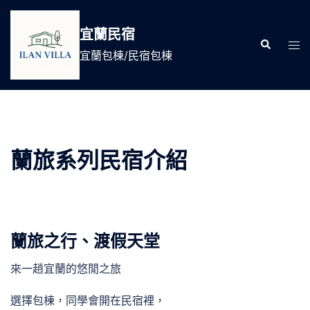
跳
至
宜蘭民宿
Search
主
Tog
宜蘭包棟/民宿包棟
要
men
內
容
蘭旅系列民宿介紹
蘭旅之行、渡假天堂
來一趙宜蘭的悠閒之旅
選擇包棟，同學會開在民宿裡，