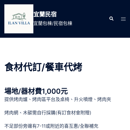
跳
至
宜蘭民宿
Search
主
Tog
宜蘭包棟/民宿包棟
要
men
內
容
食材代訂/餐車代烤
場地/器材費1,000元
提供烤肉爐、烤肉區平台及桌椅、升火噴燈、烤肉夾
烤肉網、木碳需自行採購(有訂食材會附贈)
不足部份旁邊有7-11或附近的喜互惠/全聯補充