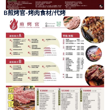
B煎烤官-烤肉食材/代烤