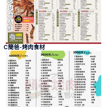
C簡爸-烤肉食材