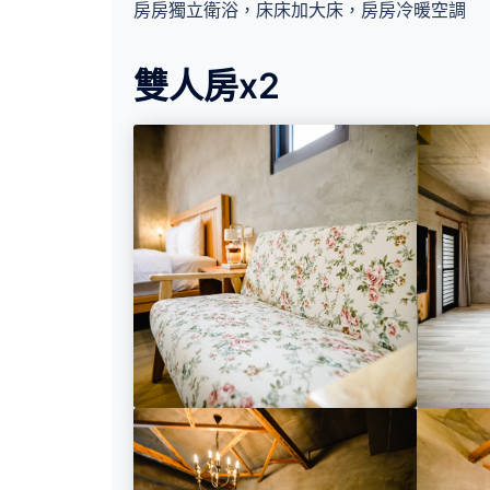
房房獨立衛浴，床床加大床，房房冷暖空調
雙人房x2