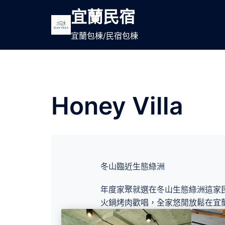
跳
宜蘭民宿
至
主
宜蘭包棟/民宿包棟
要
內
容
Honey Villa
冬山臨近生態綠洲
年度家聚就選在冬山生態綠洲這家
火鍋烤肉歡唱，全家悠閒放鬆在宜