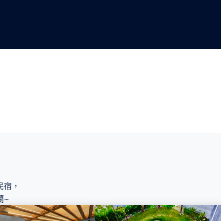
民宿，
蘭~