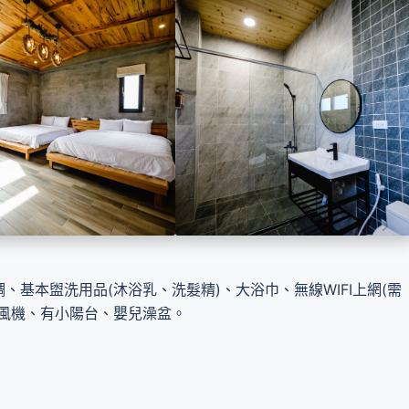
、基本盥洗用品(沐浴乳、洗髮精)、大浴巾、無線WIFI上網(需
吹風機、有小陽台、嬰兒澡盆。